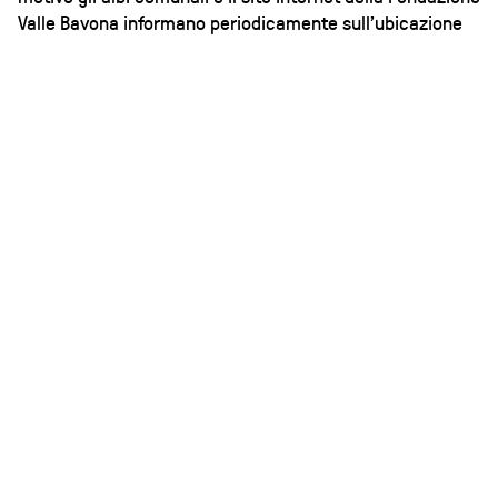
Valle Bavona informano periodicamente sull'ubicazione
del Totem e gli orari di visita.
Attualmente il Totem è consultabile presso la sede
della Fondazione Valle Bavona negli orari di apertura
dell'ufficio o su appuntamento.