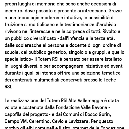
propri luoghi di memoria che sono anche occasioni di
incontro, dove passato e presente si intrecciano. Grazie
a una tecnologia moderna e intuitiva, le possibilità di
fruizione si moltiplicano e le testimonianze d'archivio
rivivono nell'interesse e nella sorpresa di tutti. Rivolto a
un pubblico diversificato -dall'infanzia alla terza età,
dalle scolaresche al personale docente di ogni ordine di
scuola, dal pubblico generico, singolo o a gruppi, a quello
specialistico- il Totem RSI è pensato per essere istallato
in luoghi diversi, o per accompagnare iniziative ed eventi
durante i quali si intenda offrire una selezione tematica
dei contenuti multimediali conservati presso le Teche
RSI.
La realizzazione del Totem RSI Alta Vallemaggia è stata
voluta e sostenuta dalla Fondazione Valle Bavona -
capofila del progetto- e dai Comuni di Bosco Gurin,
Campo VM, Cerentino, Cevio e Lavizzara. Per questo
motivo gli albi comunali e il sito internet della Fondazione