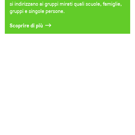
si indirizzano ai gruppi mirati quali scuole, famiglie,
gruppi e singole persone.
Scoprire di più
Eventi
Tutti gli eventi
20 Agosto
Sentiero glaciologico del Basodino
Robiei